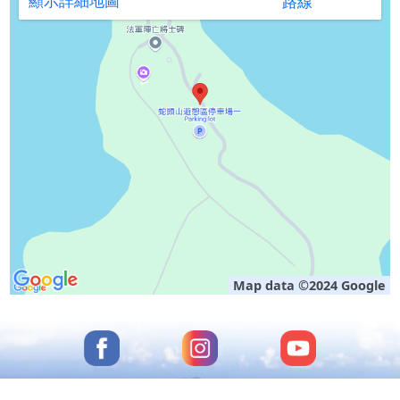
顯示詳細地圖
路線
在馬公港時，由於艦上火藥庫爆炸而沈
沒，因事出意外無從急救致乘艦人員4
60餘人中，死難者達223名，海軍軍官
候補生更失去大半。[1] [3]
至明治42年(1909)利用該艦二十八珊
（按：「珊」是セソチ即百分之一公
尺，通常用在火砲口徑）的砲管建立高
Map data ©2024 Google
聳入雲的紀念碑以紀念，於明治44年(1
911)竣工，其址位於今風櫃蛇頭山上，