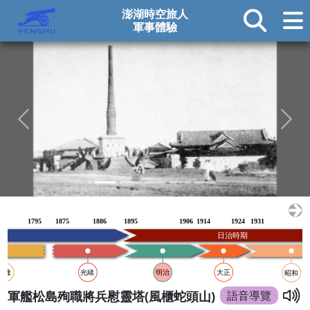
澎湖時空旅人
軍事體驗
1795
1875
1886
1895
1906
1914
1924
1931
日治時期
乾隆
光緒
明治
大正
昭和
軍艦松島殉職將兵慰靈塔(風櫃蛇頭山)
語音導覽