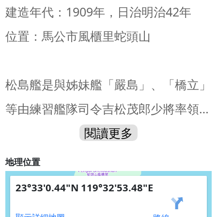
建造年代：1909年，日治明治42年
位置：馬公市風櫃里蛇頭山
松島艦是與姊妹艦「嚴島」、「橋立」
等由練習艦隊司令吉松茂郎少將率領少
尉候補生（按：海軍官校應屆畢業生）
閱讀更多
170餘名分乘三艦，自日本橫須賀軍港
地理位置
出發，前往南洋各地巡航90餘日，航
23°33'0.44"N 119°32'53.48"E
程9,850餘浬，在明治41年(1908)停泊